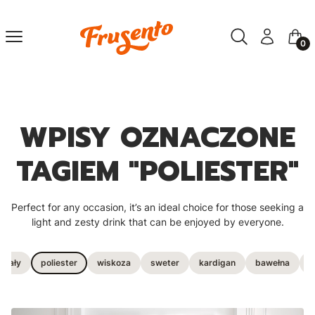
Otwórz wyszuki
Szukaj
Menu
Zaloguj się
Kosz
WPISY OZNACZONE
TAGIEM "POLIESTER"
Perfect for any occasion, it’s an ideal choice for those seeking a
light and zesty drink that can be enjoyed by everyone.
riały
poliester
wiskoza
sweter
kardigan
bawełna
a