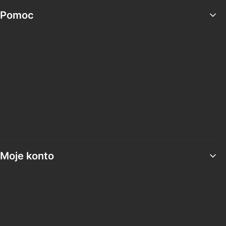
Pomoc
Jak kupować?
Pytania i odpowiedzi
Regulamin
Polityka prywatności
Ustawienia plików cookies
Moje konto
Twoje zamówienia
Ustawienia konta
Ulubione