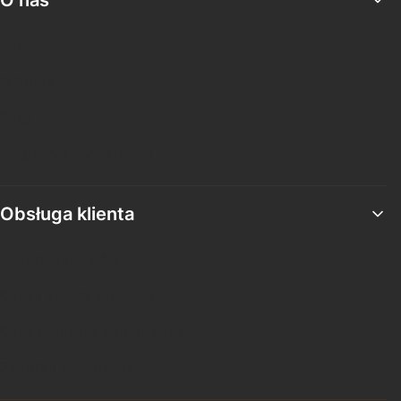
O nas
Kontakt
O firmie
Blog
Nagrody i wyróżnienia
Obsługa klienta
Metody płatności
Czas i koszty dostawy
Czas realizacji zamówienia
Zwroty i reklamacje