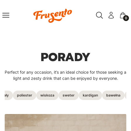
Otwórz wyszuki
Szukaj
Menu
Zaloguj się
Kosz
PORADY
Perfect for any occasion, it’s an ideal choice for those seeking a
light and zesty drink that can be enjoyed by everyone.
riały
poliester
wiskoza
sweter
kardigan
bawełna
a