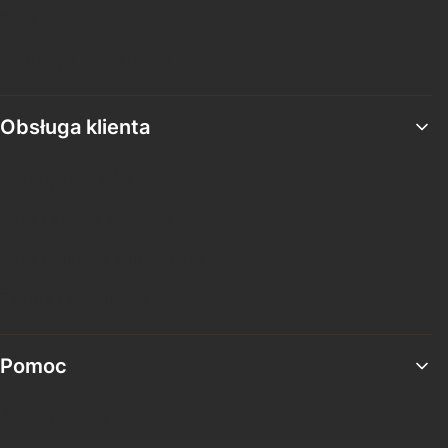
Blog
Nagrody i wyróżnienia
Obsługa klienta
Metody płatności
Czas i koszty dostawy
Czas realizacji zamówienia
Zwroty i reklamacje
Pomoc
Jak kupować?