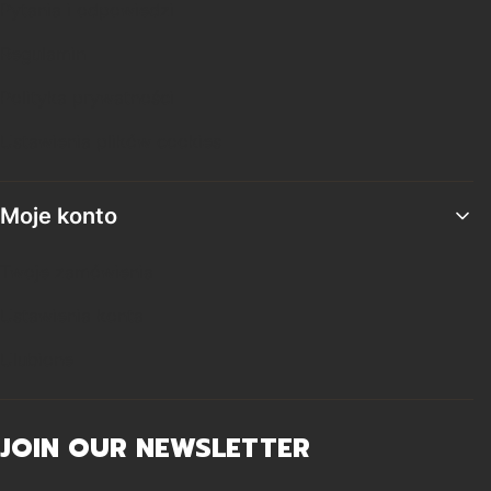
Pytania i odpowiedzi
Regulamin
Polityka prywatności
Ustawienia plików cookies
Moje konto
Twoje zamówienia
Ustawienia konta
Ulubione
JOIN OUR NEWSLETTER