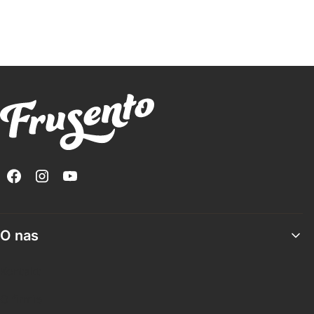
Linki w stopce
O nas
Kontakt
O firmie